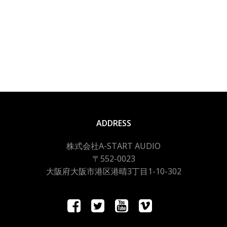
ビ
ビ
ゲ
ゲ
ー
ー
シ
シ
ョ
ョ
ン
ン
ADDRESS
株式会社A-START AUDIO
〒552-0023
大阪府大阪市港区港晴3丁目1-10-302